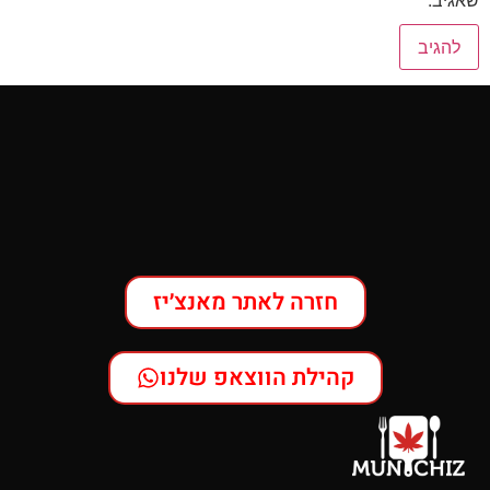
חזרה לאתר מאנצ׳יז
קהילת הווצאפ שלנו