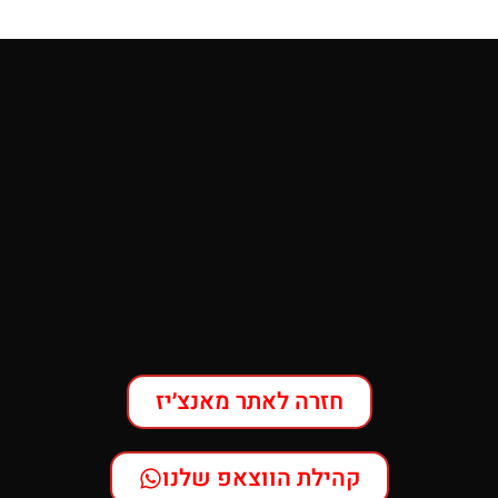
חזרה לאתר מאנצ׳יז
קהילת הווצאפ שלנו